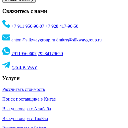
Свяжитесь с нами
+7 911 956-96-07
+7 928 417-96-50
anton@silkwaygroup.ru
dmitry@silkwaygroup.ru
79119569607
79284179650
@SILK WAY
Услуги
Рассчитать стоимость
Поиск поставщика в Китае
Выкуп товара с Алибаба
Выкуп товара с ТаоБао