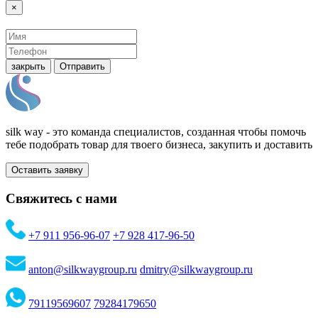
×
закрыть
Отправить
silk way - это команда специалистов, созданная чтобы помочь
тебе подобрать товар для твоего бизнеса, закупить и доставить
Оставить заявку
Свяжитесь с нами
+7 911 956-96-07
+7 928 417-96-50
anton@silkwaygroup.ru
dmitry@silkwaygroup.ru
79119569607
79284179650